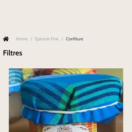
Home
/
Epicerie Fine
/
Confiture
Filtres