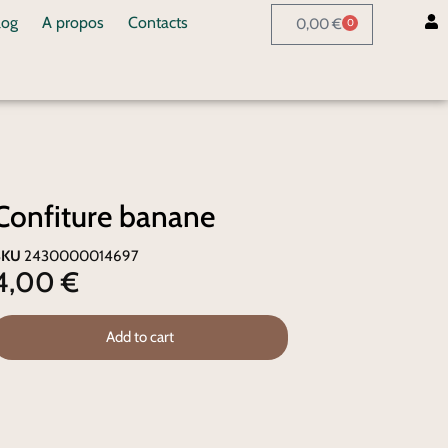
log
A propos
Contacts
0,00
€
0
Confiture banane
SKU
2430000014697
4,00
€
Add to cart