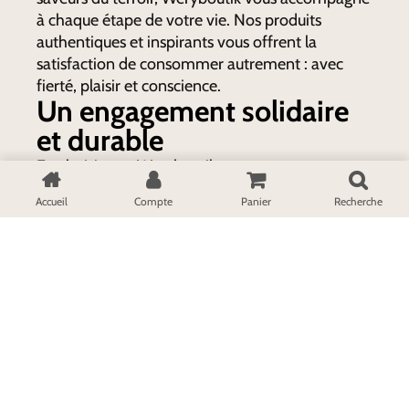
à chaque étape de votre vie. Nos produits
authentiques et inspirants vous offrent la
satisfaction de consommer autrement : avec
fierté, plaisir et conscience.
Un engagement solidaire
et durable
En choisissant Weryboutik, vous soutenez
l’artisanat africain et caribéen, la valorisation des
Accueil
Compte
Panier
Recherche
savoir-faire locaux et une économie plus
équitable. Nos produits, conçus à partir de
matières naturelles et responsables, portent les
valeurs de partage, de solidarité et de
transmission.