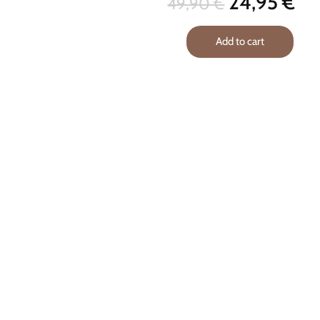
24,95
€
49,90
€
Add to cart