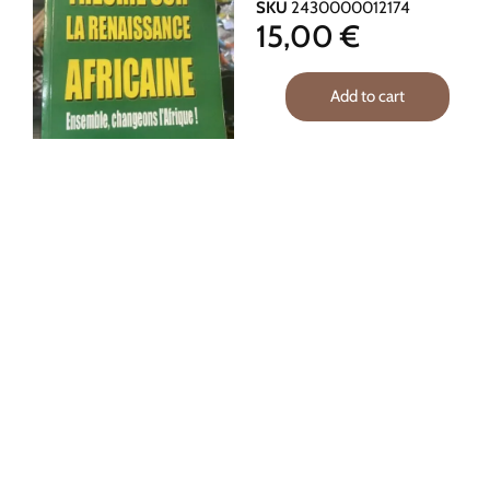
SKU
2430000012174
15,00
€
Add to cart