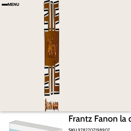
MENU
Frantz Fanon la
SKU
9782707198907