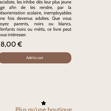
acialiste, les inhibe dès leur plus jeune
âge afin de les rendre, par la
ésorientation scolaire, inemployables
une fois devenus adultes. Que vous
soyez parents, noirs ou blancs,
’enfants noirs ou métis, ce livre peut
ous intéresser.
18,00
€
Add to cart
Plus qu’une boutique