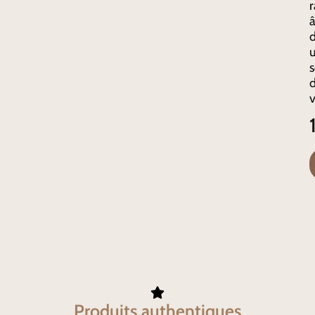
r
d
d
v
Produits authentiques