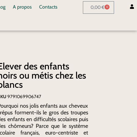
log
A propos
Contacts
0,00
€
0
Elever des enfants
noirs ou métis chez les
blancs
SKU
9791069906747
ourquoi nos jolis enfants aux cheveux
répus forment-ils le gros des troupes
es enfants en difficultés scolaires puis
des chômeurs? Parce que le système
scolaire français, euro-centriste et