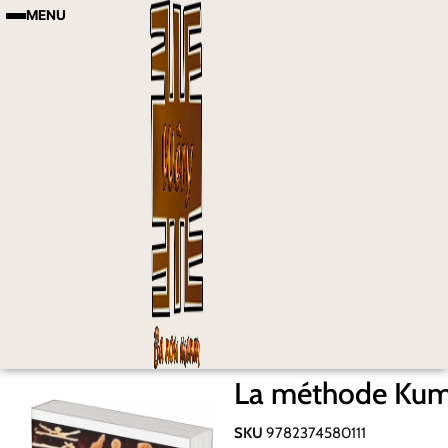
MENU
La méthode Ku
SKU
9782374580111