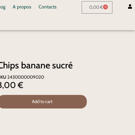
log
A propos
Contacts
0,00
€
0
Chips banane sucré
SKU
2430000009020
3,00
€
Add to cart