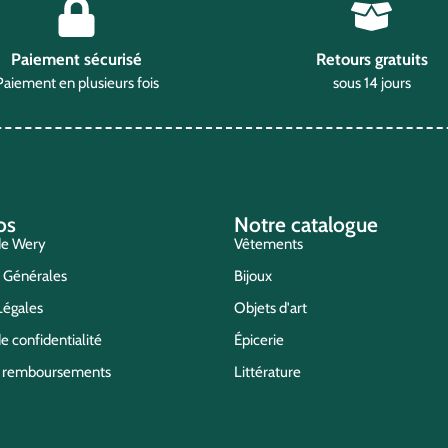
Paiement sécurisé
Retours gratuits
Paiement en plusieurs fois
sous 14 jours
os
Notre catalogue
de Wery
Vêtements
s Générales
Bijoux
Légales
Objets d'art
e confidentialité
Épicerie
t remboursements
Littérature