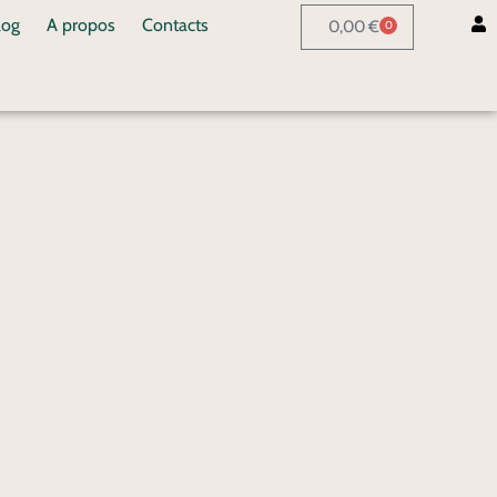
log
A propos
Contacts
0,00
€
0