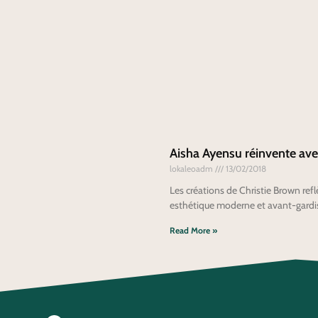
Aisha Ayensu réinvente ave
lokaleoadm
13/02/2018
Les créations de Christie Brown reflè
esthétique moderne et avant-gardist
Read More »